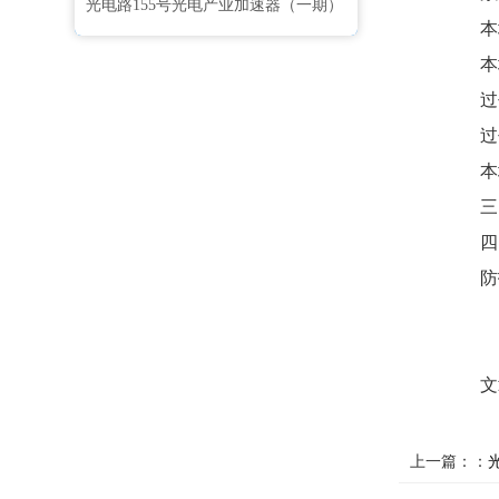
光电路155号光电产业加速器（一期）
本
本
过
过
本
三
四
防
文
上一篇：：