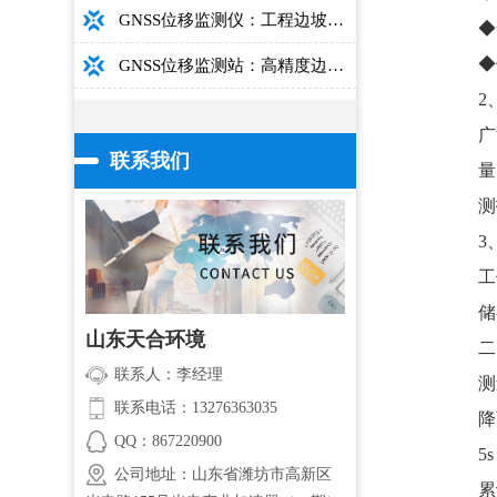
GNSS位移监测仪：工程边坡毫米级高精度安全监测设备
◆
◆
GNSS位移监测站：高精度边坡大坝桥梁安全监测设备介绍
2
广
联系我们
量
测
3
工
储
山东天合环境
二
联系人：李经理
测
联系电话：13276363035
降
QQ：867220900
5s
公司地址：山东省潍坊市高新区
累