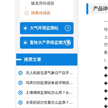
隧道用传感器
产品详
雨量传感器
一
大气环境监测站
传
上
畜牧水产养殖监测方案
空
量
推荐文章
1
◆
无人机能见度气象仪产品手册：型号推荐+详细性能参数+对比表+选购指南
◆
鸟类识别监测设备超详细设备选型指南
◆
◆
土壤墒情监测站怎么用？从安装到数据解读的完整操作手册
◆
水里的泥沙含量怎么监测？用这款光电测沙仪超方便！
◆