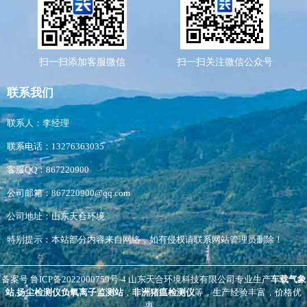
扫一扫添加客服微信
扫一扫关注微信公众号
联系我们
联系人：李经理
联系电话：13276363035
客服QQ：867220900
公司邮箱：867220900@qq.com
公司地址：山东天合环境
特别提示：本站部分内容来自网络，如有侵权请联系网站管理员删除！
备案号
鲁ICP备2022000759号-4
山东天合环境科技有限公司专业生产
车载气象
站
,
扬尘检测仪
负氧离子监测站
，
非洲猪瘟检测仪
等，生产经验丰富，价格优
惠。